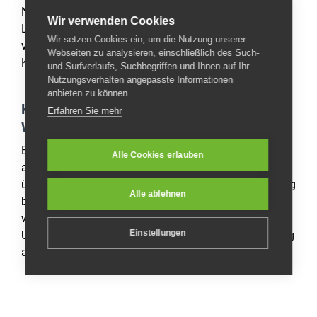
Notification) mindestens 5 Tage vor dem Datum des
Wir verwenden Cookies
Lastschrifteinzugs. Beachten Sie bitte, dass Sie
Wir setzen Cookies ein, um die Nutzung unserer
verpflichtet sind für die ausreichende Deckung des
Webseiten zu analysieren, einschließlich des Such-
Kontos zum angekündigten Datum zu sorgen.
und Surfverlaufs, Suchbegriffen und Ihnen auf Ihr
Nutzungsverhalten angepasste Informationen
anbieten zu können.
Kauf auf Rechnung für
Erfahren Sie mehr
Wiederverkäufer/Therapeuten
Bei der Ziegengold GmbH können Sie Ihre Bestellung
Alle Cookies erlauben
auch ganz bequem per Rechnung bezahlen und
überweisen nach Erhalt der Ware den Rechnungsbetrag
Alle ablehnen
bequem auf unser Konto. Beachten Sie jedoch, dass
wir diese Zahlweise ausschließlich für
Einstellungen
Unternehmenskunden und nur nach vorheriger Prüfung
anbieten können.