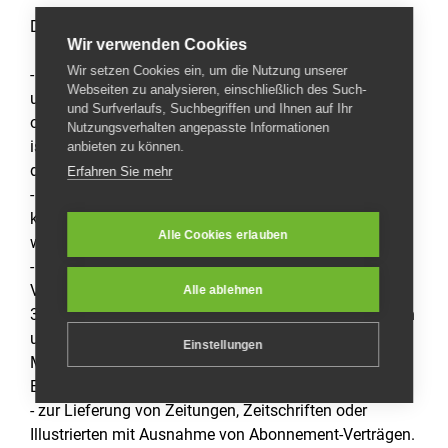
Das Widerrufsrecht besteht nicht bei Verträgen
Wir verwenden Cookies
Wir setzen Cookies ein, um die Nutzung unserer
- zur Lieferung von Waren, die nicht vorgefertigt sind
Webseiten zu analysieren, einschließlich des Such-
und für deren Herstellung eine individuelle Auswahl
und Surfverlaufs, Suchbegriffen und Ihnen auf Ihr
oder Bestimmung durch den Verbraucher maßgeblich
Nutzungsverhalten angepasste Informationen
ist oder die eindeutig auf die persönlichen Bedürfnisse
anbieten zu können.
des Verbrauchers zugeschnitten sind;
Erfahren Sie mehr
- zur Lieferung von Waren, die schnell verderben
können oder deren Verfallsdatum schnell überschritten
Alle Cookies erlauben
würde;
- zur Lieferung alkoholischer Getränke, deren Preis bei
Vertragsschluss vereinbart wurde, die aber frühestens
Alle ablehnen
30 Tage nach Vertragsschluss geliefert werden können
und deren aktueller Wert von Schwankungen auf dem
Einstellungen
Markt abhängt, auf die der Unternehmer keinen
Einfluss hat;
- zur Lieferung von Zeitungen, Zeitschriften oder
Illustrierten mit Ausnahme von Abonnement-Verträgen.