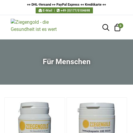
++ DHL-Versand ++ PayPal Express ++ Kreditkarte
++
E-Mail
|
+49 (0)177/5104698
0
Für Menschen