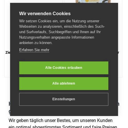
Wir verwenden Cookies
Wir setzen Cookies ein, um die Nutzung unserer
Webseiten zu analysieren, einschließlich des Such-
und Surfverlaufs, Suchbegriffen und Ihnen auf Ihr
Nutzungsverhalten angepasste Informationen
anbieten zu können.
Erfahren Sie mehr
Ziegenvollmilchpulver 500g - 10kg
Premium Ziegenvollmilchpulver
500g
20
20
60 €
60 €
Alle Cookies erlauben
51,50 €/kg
41,04 €/kg
Alle ablehnen
Einstellungen
Haben Sie Fragen, oder sind Wünsche offen
geblieben!?
Wir geben täglich unser Bestes, um unseren Kunden
ein optimal abgestimmtes Sortiment und faire Preisen